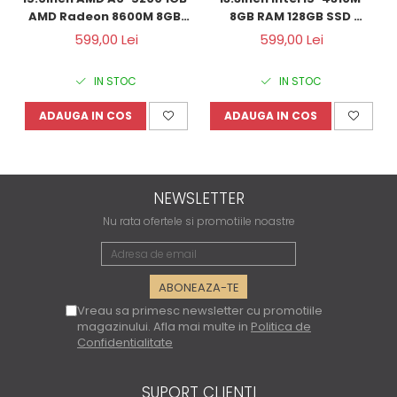
AMD Radeon 8600M 8GB 
8GB RAM 128GB SSD 
RAM 1000GB HDD Windows 
Windows 10 Refurbished 
599,00 Lei
599,00 Lei
10 Refurbished 
IN STOC
IN STOC
ADAUGA IN COS
ADAUGA IN COS
NEWSLETTER
Nu rata ofertele si promotiile noastre
Vreau sa primesc newsletter cu promotiile
magazinului. Afla mai multe in
Politica de
Confidentialitate
SUPORT CLIENTI