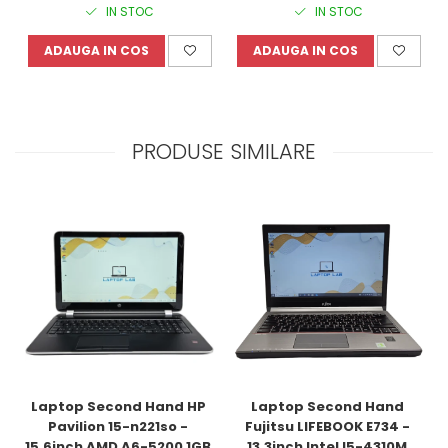
IN STOC
IN STOC
ADAUGA IN COS
ADAUGA IN COS
PRODUSE SIMILARE
Laptop Second Hand HP 
Laptop Second Hand 
Pavilion 15-n221so - 
Fujitsu LIFEBOOK E734 - 
15.6inch AMD A6-5200 1GB 
13.3inch Intel I5-4310M 