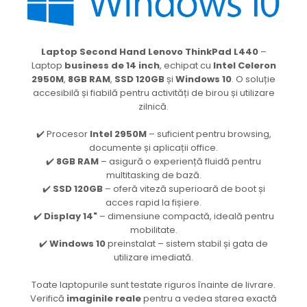
Laptop Second Hand Lenovo ThinkPad L440
–
Laptop
business de 14 inch
, echipat cu
Intel Celeron
2950M
,
8GB RAM
,
SSD 120GB
și
Windows 10
. O soluție
accesibilă și fiabilă pentru activități de birou și utilizare
zilnică.
✔️ Procesor
Intel 2950M
– suficient pentru browsing,
documente și aplicații office.
✔️
8GB RAM
– asigură o experiență fluidă pentru
multitasking de bază.
✔️
SSD 120GB
– oferă viteză superioară de boot și
acces rapid la fișiere.
✔️
Display 14"
– dimensiune compactă, ideală pentru
mobilitate.
✔️
Windows 10
preinstalat – sistem stabil și gata de
utilizare imediată.
Toate laptopurile sunt testate riguros înainte de livrare.
Verifică
imaginile reale
pentru a vedea starea exactă