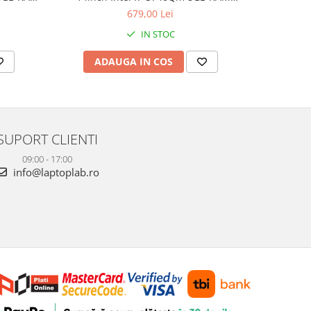
rbished
500GB HDD Nvidia NVS 5200M 1GB
240GB S
679,00 Lei
Windows 10 Refurbished
IN STOC
ADAUGA IN COS
AD
SUPORT CLIENTI
09:00 - 17:00
info@laptoplab.ro