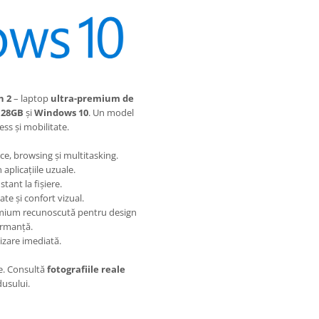
n 2
– laptop
ultra-premium de
128GB
și
Windows 10
. Un model
ess și mobilitate.
ce, browsing și multitasking.
aplicațiile uzuale.
tant la fișiere.
ate și confort vizual.
ium recunoscută pentru design
formanță.
lizare imediată.
re. Consultă
fotografiile reale
usului.