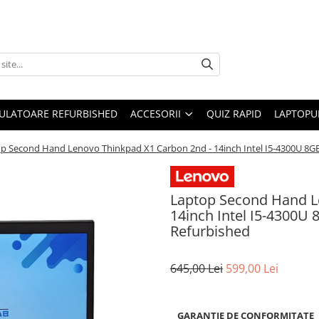
ULATOARE REFURBISHED
ACCESORII
QUIZ RAPID
LAPTOPUR
p Second Hand Lenovo Thinkpad X1 Carbon 2nd - 14inch Intel I5-4300U 8
Laptop Second Hand L
14inch Intel I5-4300
Refurbished
645,00 Lei
599,00 Lei
GARANȚIE DE CONFORMITATE