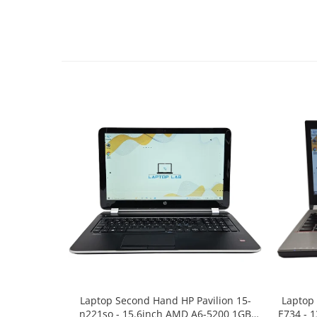
Laptop Second Hand HP Pavilion 15-
Laptop
n221so - 15.6inch AMD A6-5200 1GB
E734 - 