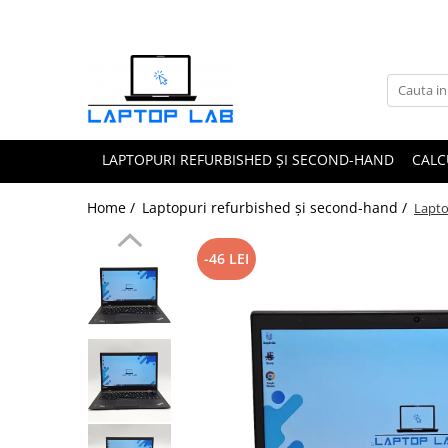
Accesorii
Genți și huse
Mouseuri
LAPTOPURI REFURBISHED ȘI SECOND-HAND
CALC
Încărcătoare
Home /
Laptopuri refurbished și second-hand /
Lapto
-46 LEI