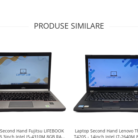
PRODUSE SIMILARE
 Second Hand Fujitsu LIFEBOOK
Laptop Second Hand Lenovo T
13.3inch Intel I5-4310M 8GB RAM
T420S - 14inch Intel I7-2640M