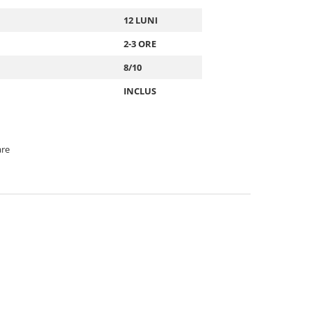
12 LUNI
2-3 ORE
8/10
INCLUS
are