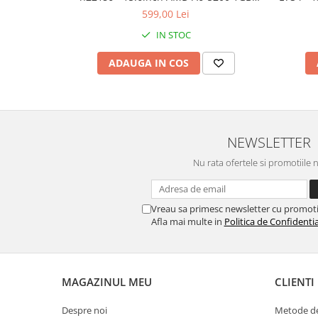
AMD Radeon 8600M 8GB RAM 1000GB
128GB
599,00 Lei
HDD Windows 10 Refurbished
IN STOC
ADAUGA IN COS
NEWSLETTER
Nu rata ofertele si promotiile 
Vreau sa primesc newsletter cu promoti
Afla mai multe in
Politica de Confidentia
MAGAZINUL MEU
CLIENTI
Despre noi
Metode de