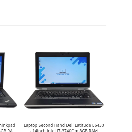
hinkpad
Laptop Second Hand Dell Latitude E6430
Laptop Sec
 8GB RAM
- 14inch Intel I7-3740Qm 8GB RAM
12.5inch