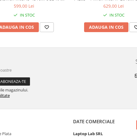
 SSD Windows 10 Refurbished
160GB SSD Windows 10 Refu
599,00 Lei
629,00 Lei
IN STOC
IN STOC
ADAUGA IN COS
ADAUGA IN COS
noastre
ile magazinului.
litate
DATE COMERCIALE
 Plata
Laptop Lab SRL