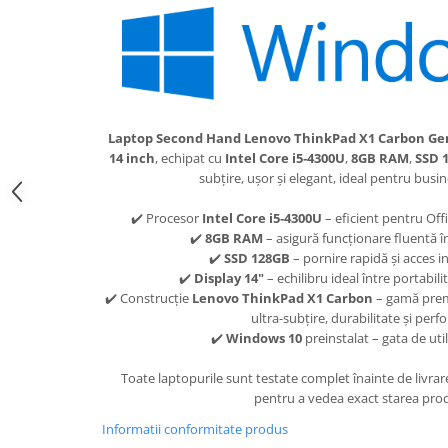
Laptop Second Hand Lenovo ThinkPad X1 Carbon Ge
14 inch
, echipat cu
Intel Core i5‑4300U
,
8GB RAM
,
SSD 
subțire, ușor și elegant, ideal pentru busin
✔️ Procesor
Intel Core i5‑4300U
– eficient pentru Offi
✔️
8GB RAM
– asigură funcționare fluentă în 
✔️
SSD 128GB
– pornire rapidă și acces ins
✔️
Display 14"
– echilibru ideal între portabilit
✔️ Construcție
Lenovo ThinkPad X1 Carbon
– gamă prem
ultra-subțire, durabilitate și per
✔️
Windows 10
preinstalat – gata de uti
Toate laptopurile sunt testate complet înainte de livra
pentru a vedea exact starea prod
Informatii conformitate produs