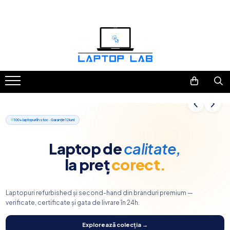
Accesorii
Genți și huse
Mouseuri
Încărcătoare
100+
laptopuri în stoc · Garanție 12 luni
Laptop de
calitate,
la preț
corect.
Laptopuri refurbished și second-hand din branduri premium —
verificate, certificate și gata de livrare în 24h.
Explorează colecția →