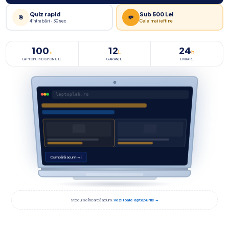
Quiz rapid
Sub 500 Lei
🎯
💸
4 întrebări · 30 sec
Cele mai ieftine
100
12
24
+
L
h
LAPTOPURI DISPONIBILE
GARANȚIE
LIVRARE
laptoplab.ro
Cumpără acum →
Stocul se încarcă acum.
Vezi toate laptopurile →
2.400+