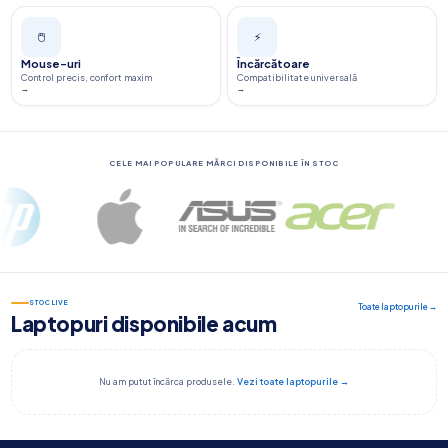
🖱️
⚡
Mouse-uri
Încărcătoare
Control precis, confort maxim
Compatibilitate universală
→
→
CELE MAI POPULARE MĂRCI DISPONIBILE ÎN STOC
STOC LIVE
Toate laptopurile →
Laptopuri disponibile acum
Nu am putut încărca produsele.
Vezi toate laptopurile →