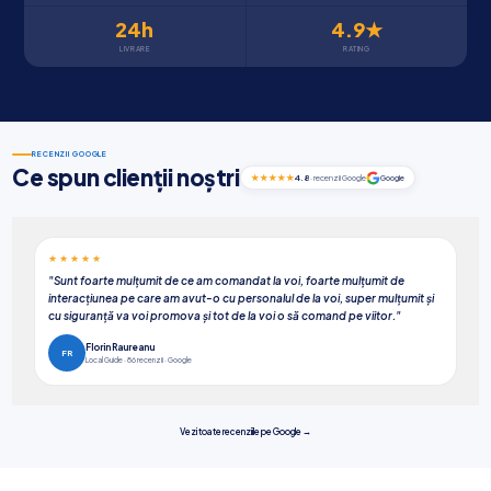
24
h
4.9★
LIVRARE
RATING
RECENZII GOOGLE
Ce spun clienții noștri
★★★★★
4.8
· recenzii Google
Google
★★★★★
"Sunt foarte mulțumit de ce am comandat la voi, foarte mulțumit de
interacțiunea pe care am avut-o cu personalul de la voi, super mulțumit și
cu siguranță va voi promova și tot de la voi o să comand pe viitor."
Florin Raureanu
FR
Local Guide · 86 recenzii · Google
Vezi toate recenziile pe Google →