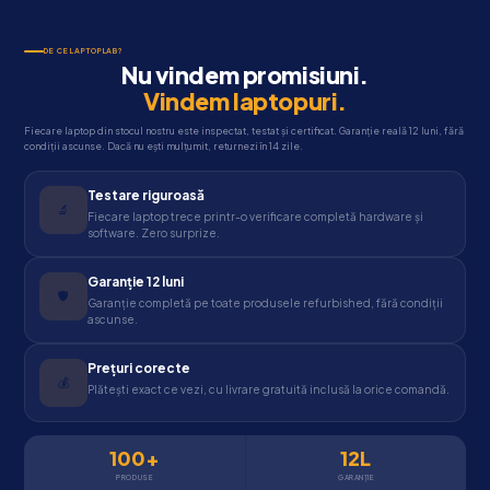
DE CE LAPTOPLAB?
Nu vindem promisiuni.
Vindem laptopuri.
Fiecare laptop din stocul nostru este inspectat, testat și certificat. Garanție reală 12 luni, fără
condiții ascunse. Dacă nu ești mulțumit, returnezi în 14 zile.
Testare riguroasă
🔬
Fiecare laptop trece printr-o verificare completă hardware și
software. Zero surprize.
Garanție 12 luni
🛡️
Garanție completă pe toate produsele refurbished, fără condiții
ascunse.
Prețuri corecte
💰
Plătești exact ce vezi, cu livrare gratuită inclusă la orice comandă.
100
+
12
L
PRODUSE
GARANȚIE