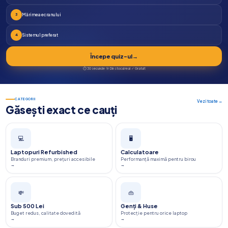
Mărimea ecranului
3
Sistemul preferat
4
Începe quiz-ul
→
⏱️ 30 secunde
·
🎯 Din stocul real
·
✓ Gratuit
CATEGORII
Vezi toate →
Găsești exact ce cauți
💻
🖥️
Laptopuri Refurbished
Calculatoare
Branduri premium, prețuri accesibile
Performanță maximă pentru birou
→
→
💸
👜
Sub 500 Lei
Genți & Huse
Buget redus, calitate dovedită
Protecție pentru orice laptop
→
→